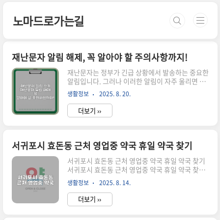
본문 바로가기
노마드로가는길
재난문자 알림 해제, 꼭 알아야 할 주의사항까지!
재난문자는 정부가 긴급 상황에서 발송하는 중요한
알림입니다. 그러나 이러한 알림이 자주 울리면 일
상생활에 방해가 될 수 있습니다. 특히 불필요한 안
생활정보
2025. 8. 20.
전안내 문자로 인해 스트레스를 받을 수 있습니다.
이번 포스팅에서는 삼성 갤럭시 및 아이폰 사용자
더보기 ››
들을 위한 재난문자 알림 끄기 방법과 주의사항을
안내합니다. 불필요한 알림을 관리해보세요!재난
문자 알림 끄기 방법 알아보기재난문자와 안전안내
문자의 차이 재난문자는 국가재난정보센터와 국민
서귀포시 효돈동 근처 영업중 약국 휴일 약국 찾기
안전처에서 발송되며, 긴급 상황에 대한 즉각적인
정보를 제공합니다. 자연재해, 화재, 테러 등 다양
서귀포시 효돈동 근처 영업중 약국 휴일 약국 찾기
한 상황에서 중요 정보를 전달하며, 대개 큰 소리로
서귀포시 효돈동 근처 영업중 약국 휴일 약국 찾기
경고하는 특징이 있습니다. 반면, 안전안내문자는
서귀포시 효돈동에서 늦은 밤이나 공휴일에 갑자기
생활정보
2025. 8. 14.
상대적으로 덜 긴급한 정보를 포함하고 있어, 알림
약국을 찾아야 할 때 얼마나 당황스럽고 불안한지
이 울리기는 하지만 긴급성을 띠지 않습..
잘 아실 겁니다. 특히 24시간 운영하는 약국이나 휴
더보기 ››
일에 열려 있는 약국을 찾는 것이 쉽지 않기 때문입
니다. 이 글에서는 서귀포시 효돈동 근처에서 24시