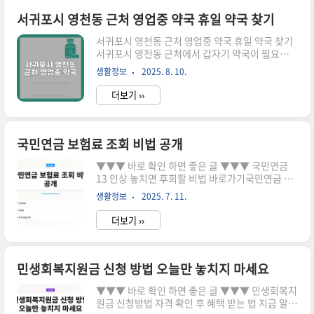
간 약국을 찾는 다양한 방법을 소개하고, 약국 이용
시 유용한 팁도 함께 제공하겠습니다. 내근처 운영
서귀포시 영천동 근처 영업중 약국 휴일 약국 찾기
중인 약국 찾기 24시 약국, 병원 바로 찾기 대한약
서귀포시 영천동 근처 영업중 약국 휴일 약국 찾기
사회 ‘휴일지킴이약국’ 웹사이트제목의 서울 중구
서귀포시 영천동 근처에서 갑자기 약국이 필요할
여권 발급 장소 서울 중구 여권 발급 장소 내근처 운
때 당황스러운 경험을 하셨다면 공감하실 겁니다.
영중인 약국 찾기 24시 약국, 병원 바로 찾기 지금
생활정보
2025. 8. 10.
특히 심야나 공휴일에는 더욱더 찾기 힘든 것이 약
여권 발급 준비물 확인하기 E-gen 응급의료 정보
국입니다. 이 글에서는 서귀포시 영천동에서 24시
앱 24..
더보기 ››
간 운영 중인 약국을 찾는 방법을 소개하고, 약국을
이용할 때 도움이 되는 팁을 공유하겠습니다. 언제
든지 필요한 정보를 쉽게 찾을 수 있도록 돕겠습니
다. 내근처 운영중인 약국 찾기 24시 약국, 병원 바
국민연금 보험료 조회 비법 공개
로 찾기 대한약사회 ‘휴일지킴이약국’ 웹사이트 활
▼▼▼ 바로 확인 하면 좋은 글 ▼▼▼ 국민연금
용하기 대한약사회가 제공하는 ‘휴일지킴이약국’
13 인상 놓치면 후회할 비법 바로가기국민연금 상
웹사이트는 서귀포시 영천동 근처에서 연중무휴로
한액 2025년 변화 꿀팁 바로가기국민연금 13 인상
운영 중인 약국을 찾는 데 매우 유용합니다. 웹사이
생활정보
2025. 7. 11.
가입자 부담 원칙과 국고 지원 비교해보세요 바로
트에 접속해 지역 정보를 입력하면 주말이나 심야
가기국민연금 보험료 조회, 놓치지 마세요! 여러분
에 운영 중인 약국 리스트를 쉽게..
더보기 ››
은 국민연금 보험료가 과오납된 적이 있나요? 이런
상황에서는 소중한 돈을 잃을 수 있습니다. 지금 국
민연금 보험료를 꼭 조회해보세요!국민연금 보험
료 조회의 중요성 국민연금은 한국에서 노후 생활
민생회복지원금 신청 방법 오늘만 놓치지 마세요
을 위한 중요한 재원으로, 많은 사람들이 매달 보험
▼▼▼ 바로 확인 하면 좋은 글 ▼▼▼ 민생회복지
료를 납부하고 있습니다. 하지만 이 과정에서 과오
원금 신청방법 자격 확인 후 혜택 받는 법 지금 알아
납이 발생할 수 있습니다. 이 글을 통해 국민연금 보